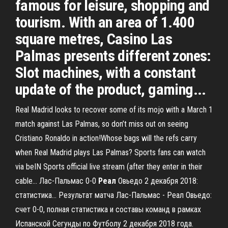
famous for leisure, shopping and
tourism. With an area of 1.400
square metres, Casino Las
Palmas presents different zones:
Slot machines, with a constant
update of the product, gaming...
Real Madrid looks to recover some of its mojo with a March 1
match against Las Palmas, so don’t miss out on seeing
Cristiano Ronaldo in action!Whose bags will the refs carry
when Real Madrid plays Las Palmas? Sports fans can watch
via beIN Sports official live stream (after they enter in their
cable... Лас-Пальмас 0-0
Реал
Овьедо 2 декабря 2018:
статистика… Результат матча Лас-Пальмас - Реал Овьедо:
счет 0-0, полная статистика и составы команд в рамках
Испанской Сегунды по Футболу 2 декабря 2018 года.