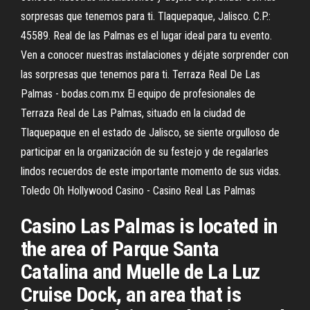
sorpresas que tenemos para ti. Tlaquepaque, Jalisco. C.P.:
45589. Real de las Palmas es el lugar ideal para tu evento.
Ven a conocer nuestras instalaciones y déjate sorprender con
las sorpresas que tenemos para ti. Terraza Real De Las
Palmas - bodas.com.mx El equipo de profesionales de
Terraza Real de Las Palmas, situado en la ciudad de
Tlaquepaque en el estado de Jalisco, se siente orgulloso de
participar en la organización de su festejo y de regalarles
lindos recuerdos de este importante momento de sus vidas.
Toledo Oh Hollywood Casino - Casino Real Las Palmas
Casino Las Palmas is located in
the area of Parque Santa
Catalina and Muelle de La Luz
Cruise Dock, an area that is