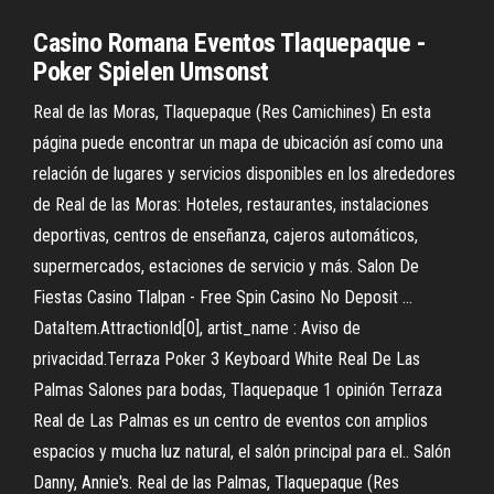
Casino
Romana Eventos
Tlaquepaque
-
Poker Spielen Umsonst
Real de las Moras, Tlaquepaque (Res Camichines) En esta
página puede encontrar un mapa de ubicación así como una
relación de lugares y servicios disponibles en los alrededores
de Real de las Moras: Hoteles, restaurantes, instalaciones
deportivas, centros de enseñanza, cajeros automáticos,
supermercados, estaciones de servicio y más. Salon De
Fiestas Casino Tlalpan - Free Spin Casino No Deposit ...
DataItem.AttractionId[0], artist_name : Aviso de
privacidad.Terraza Poker 3 Keyboard White Real De Las
Palmas Salones para bodas, Tlaquepaque 1 opinión Terraza
Real de Las Palmas es un centro de eventos con amplios
espacios y mucha luz natural, el salón principal para el.. Salón
Danny, Annie's. Real de las Palmas, Tlaquepaque (Res