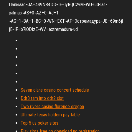
Пальмас¬JA÷449NR4DD¬IE÷IyRQC2vM¬WU÷ud-las-
palmas¬AS÷0¬AZ÷0¬AJ÷1.
¬AG÷1¬BA÷1¬BC÷0¬WN÷EXT¬AF÷Эстремадура¬JB÷69m6jl
jE¬IF÷b7lODIzE¬WV÷extremadura-ud...
Seven clans casino concert schedule
Ddr3 ram into ddr2 slot
Two rivers casino florence oregon
Ultimate texas holdem pay table
Top 5 us poker sites
Play slots free no download no registration