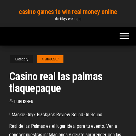
Skip
casino games to win real money online
to
xbetikyv.web.app
the
content
Category
Alvira88207
Casino real las palmas
tlaquepaque
By
PUBLISHER
! Mackie Onyx Blackjack Review Sound On Sound
Real de las Palmas es el lugar ideal para tu evento. Ven a
conocer nuestras instalaciones y déjate sorprender con las